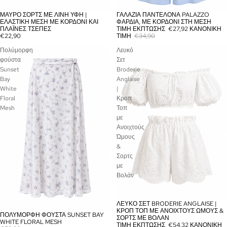
ΜΑΎΡΟ ΣΟΡΤΣ ΜΕ ΛΙΝΉ ΥΦΉ |
ΓΑΛΆΖΙΑ ΠΑΝΤΕΛΌΝΑ PALAZZO
ΕΞΑΝΤΛΉΘΗΚΕ
ΈΚΠΤΩΣΗ
ΕΛΑΣΤΙΚΉ ΜΈΣΗ ΜΕ ΚΟΡΔΌΝΙ ΚΑΙ
ΦΑΡΔΙΆ, ΜΕ ΚΟΡΔΌΝΙ ΣΤΗ ΜΈΣΗ
ΠΛΑΪΝΈΣ ΤΣΈΠΕΣ
ΤΙΜΉ ΈΚΠΤΩΣΗΣ
€27,92
ΚΑΝΟΝΙΚΉ
€22,90
ΤΙΜΉ
€34,90
Πολύμορφη
Λευκό
φούστα
Σετ
Sunset
Broderie
Bay
Anglaise
White
|
Floral
Κροπ
Mesh
Τοπ
με
Ανοιχτούς
Ώμους
&
Σορτς
με
Βολάν
ΛΕΥΚΌ ΣΕΤ BRODERIE ANGLAISE |
ΈΚΠΤΩΣΗ
ΚΡΟΠ ΤΟΠ ΜΕ ΑΝΟΙΧΤΟΎΣ ΏΜΟΥΣ &
ΠΟΛΎΜΟΡΦΗ ΦΟΎΣΤΑ SUNSET BAY
ΕΞΑΝΤΛΉΘΗΚΕ
ΣΟΡΤΣ ΜΕ ΒΟΛΆΝ
WHITE FLORAL MESH
ΤΙΜΉ ΈΚΠΤΩΣΗΣ
€54,32
ΚΑΝΟΝΙΚΉ