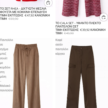
ΤΟ ΣΕΤ RHEA - ΔΙΧΤΥΩΤΉ ΜΕΣΑΊΑ
ΈΚΠΤΩΣΗ
ΦΟΎΣΤΑ ΜΕ ΚΌΚΚΙΝΗ ΕΠΈΝΔΥΣΗ
ΤΙΜΉ ΈΚΠΤΩΣΗΣ
€47,92
ΚΑΝΟΝΙΚΉ
ΤΙΜΉ
€59,90
ΤΟ CALA SET - ΥΦΑΝΤΌ ΠΛΕΚΤΌ
ΈΚΠΤΩΣΗ
ΠΑΝΤΕΛΌΝΙ ΣΕΤ
ΤΙΜΉ ΈΚΠΤΩΣΗΣ
€39,92
ΚΑΝΟΝΙΚΉ
ΤΙΜΉ
€49,90
Παντελόνι
Καφέ
σε
σατέν
σχήμα
παντελόνι
μπεζ
κάργκο
σουέτ
με
κορδόνι
στη
μέση
-
Μαλακό
παντελόνι