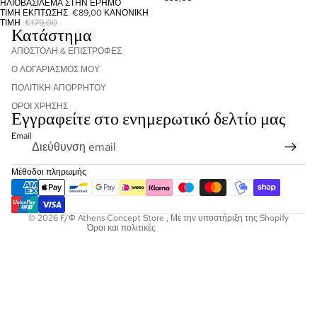
ΗΛΙΟΒΑΣΊΛΕΜΑ ΣΤΗΝ ΈΡΗΜΟ
ΕΞΑΝΤΛΉΘΗΚΕ
ΤΙΜΉ ΈΚΠΤΩΣΗΣ
€89,00
ΚΑΝΟΝΙΚΉ
ΤΙΜΉ
€179,00
Κατάστημα
ΑΠΟΣΤΟΛΗ & ΕΠΙΣΤΡΟΦΕΣ
Ο ΛΟΓΑΡΙΑΣΜΟΣ ΜΟΥ
ΠΟΛΙΤΙΚΉ ΑΠΟΡΡΉΤΟΥ
ΌΡΟΙ ΧΡΉΣΗΣ
Εγγραφείτε στο ενημερωτικό δελτίο μας
Πολιτική επιστροφής χρημάτων
Email
Πολιτική απορρήτου
Όροι παροχής υπηρεσιών
Μέθοδοι πληρωμής
Πολιτική αποστολής
Πληροφορίες επικοινωνίας
© 2026
F/Φ Athens Concept Store
,
Με την υποστήριξη της Shopify
Όροι και πολιτικές