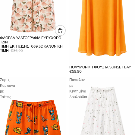
ΦΛΟΡΆΛ ΥΔΑΤΟΓΡΑΦΊΑ ΕΥΡΎΧΩΡΟ
ΈΚΠΤΩΣΗ
ΤΖΙΝ
ΤΙΜΉ ΈΚΠΤΩΣΗΣ
€69,52
ΚΑΝΟΝΙΚΉ
ΤΙΜΉ
€86,90
ΠΟΛΎΜΟΡΦΗ ΦΟΎΣΤΑ SUNSET BAY
ΕΞΑΝΤΛΉΘΗΚΕ
€59,90
Σορτς
Παντελόνι
Καμπάνα
με
με
Κεντημένα
Τσέπες
Λουλούδια