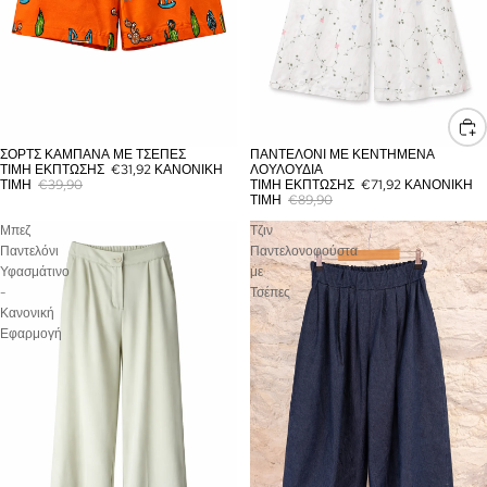
ΣΟΡΤΣ ΚΑΜΠΆΝΑ ΜΕ ΤΣΈΠΕΣ
ΠΑΝΤΕΛΌΝΙ ΜΕ ΚΕΝΤΗΜΈΝΑ
ΈΚΠΤΩΣΗ
ΈΚΠΤΩΣΗ
ΤΙΜΉ ΈΚΠΤΩΣΗΣ
€31,92
ΚΑΝΟΝΙΚΉ
ΛΟΥΛΟΎΔΙΑ
ΤΙΜΉ
€39,90
ΤΙΜΉ ΈΚΠΤΩΣΗΣ
€71,92
ΚΑΝΟΝΙΚΉ
ΤΙΜΉ
€89,90
Μπεζ
Τζιν
Παντελόνι
Παντελονοφούστα
Υφασμάτινο
με
-
Τσέπες
Κανονική
Εφαρμογή