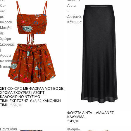
Co-
Λίντα
ord
–
με
Διαφανές
Φλοράλ
Κάλυμμα
Μοτίβο
σε
Χρώμα
Σκουριάς
|
Ασορτί
Καλοκαιρινό
Ντύσιμο
ΣΕΤ CO-ORD ΜΕ ΦΛΟΡΆΛ ΜΟΤΊΒΟ ΣΕ
ΕΞΑΝΤΛΉΘΗΚΕ
ΧΡΏΜΑ ΣΚΟΥΡΙΆΣ | ΑΣΟΡΤΊ
ΚΑΛΟΚΑΙΡΙΝΌ ΝΤΎΣΙΜΟ
ΤΙΜΉ ΈΚΠΤΩΣΗΣ
€45,52
ΚΑΝΟΝΙΚΉ
ΤΙΜΉ
€56,90
ΦΟΎΣΤΑ ΛΊΝΤΑ – ΔΙΑΦΑΝΈΣ
ΕΞΑΝΤΛΉΘΗΚΕ
ΚΆΛΥΜΜΑ
€49,90
Παντελόνα
Φλοράλ