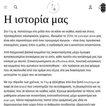
ΣΎΝΟ
ΠΡΟΪΌΝ
ΣΤΟ
ΚΑΛΆΘΙ
Η ιστορία μας
Στο f by φ, πιστεύουμε στη μόδα που σε κάνει να νιώθεις καλά και στους
προσεγμένους εσωτερικούς χώρους. Ιδρυμένο το 2019, το concept store μας
είναι κάτι περισσότερο από έναν προορισμό αγορών — είναι ένας προσεκτικά
επιλεγμένος χώρος όπου η μόδα, ο σχεδιασμός και η κοινότητα συναντώνται.
Από διαχρονικά βασικά κομμάτια της γκαρνταρόμπας μέχρι όμορφα
κατασκευασμένα αντικείμενα για το σπίτι, κάθε προϊόν στο κατάστημά μας έχει
επιλεγεί με σκοπό. Επικεντρωνόμαστε σε effortless στυλ, ποιοτική κατασκευή
και κομμάτια που εμπνέουν αυτοπεποίθηση — είτε πρόκειται για ένα φόρεμα
που σε ακολουθεί από την ημέρα στη νύχτα, είτε για διακόσμηση που
μετατρέπει το χώρο σου σε καταφύγιο.
Με την πάροδο των χρόνων, το f by φ εξελίχθηκε από ένα ζεστό boutique με
καφέ σε ένα brand που υποστηρίζει την αυτοέκφραση, τη βιωσιμότητα και τις
εμπειρίες που σε κάνουν να νιώθεις καλά. Έχουμε φιλοξενήσει τα πάντα, από
μαθήματα γιόγκα και συναντήσεις ενσυνειδητότητας μέχρι εργαστήρια και
pop-ups, πάντα παραμένοντας πιστοί στην οραματική μας ιδέα να
δημιουργούμε έναν χώρο όπου οι άνθρωποι συνδέονται, εξερευνούν και