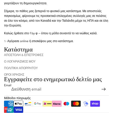
γιορτάζουν τη δημιουργικότητα.
Σήμερα, το πάθος μας ξεπερνά το φυσικό μας κατάστημα. Με αποστολές
παγκοσμίως, φέρνουμε τις προσεκτικά επιλεγμένες συλλογές μας σε πελάτες
σε όλο τον κόσμο, από τον Καναδά και την Ταϊλάνδη μέχρι τις ΗΠΑ και σε όλη
την Ευρώπη.
Καλώς ήρθατε στο f by φ — όπου η μόδα συναντά το να νιώθεις καλά.
✨ Αγόρασε online ή επισκέψου μας στο κατάστημα.
Κατάστημα
ΑΠΟΣΤΟΛΗ & ΕΠΙΣΤΡΟΦΕΣ
Ο ΛΟΓΑΡΙΑΣΜΟΣ ΜΟΥ
ΠΟΛΙΤΙΚΉ ΑΠΟΡΡΉΤΟΥ
ΌΡΟΙ ΧΡΉΣΗΣ
Εγγραφείτε στο ενημερωτικό δελτίο μας
Πολιτική επιστροφής χρημάτων
Email
Πολιτική απορρήτου
Όροι παροχής υπηρεσιών
Μέθοδοι πληρωμής
Πολιτική αποστολής
Πληροφορίες επικοινωνίας